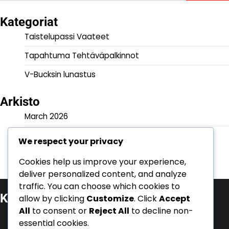
for:
Kategoriat
Taistelupassi Vaateet
Tapahtuma Tehtäväpalkinnot
V-Bucksin lunastus
Arkisto
March 2026
February 2026
We respect your privacy
Cookies help us improve your experience,
deliver personalized content, and analyze
traffic. You can choose which cookies to
Kategoriat
allow by clicking
Customize
. Click
Accept
All
to consent or
Reject All
to decline non-
Taistelupassi Vaateet
essential cookies.