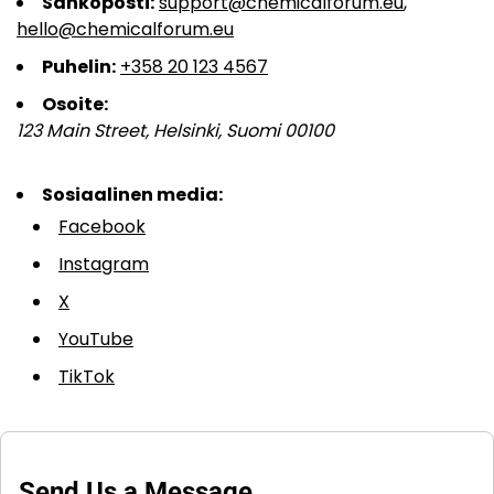
Sähköposti:
support@chemicalforum.eu
,
hello@chemicalforum.eu
Puhelin:
+358 20 123 4567
Osoite:
123 Main Street, Helsinki, Suomi 00100
Sosiaalinen media:
Facebook
Instagram
X
YouTube
TikTok
Send Us a Message