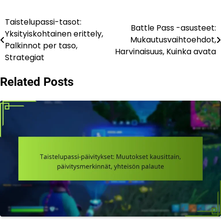
Taistelupassi-tasot:
Post
Battle Pass -asusteet:
Yksityiskohtainen erittely,
Mukautusvaihtoehdot,
navigation
Palkinnot per taso,
Harvinaisuus, Kuinka avata
Strategiat
Related Posts