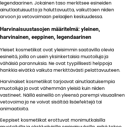
legendaarinen. Jokainen taso merkitsee esineiden
ainutlaatuisuutta ja haluttavuutta, vaikuttaen niiden
arvoon ja vetovoimaan pelaajien keskuudessa.
Harvinaisuustasojen määritelmä: yleinen,
harvinainen, eeppinen, legendaarinen
Yleiset kosmetiikat ovat yleisimmin saatavilla olevia
esineitä, joilla on usein yksinkertaisia muotoiluja ja
vähäisiä parannuksia. Ne ovat tyypillisesti helppoja
hankkia eivätkä vaikuta merkittävästi pelattavuuteen.
Harvinaiset kosmetiikat tarjoavat ainutlaatuisempia
muotoiluja ja ovat vähemmän yleisiä kuin niiden
vastineet. Näillä esineillä on yleensä parempi visuaalinen
vetovoima ja ne voivat sisältää lisäefektejä tai
animaatioita.
Eeppiset kosmetiikat erottuvat monimutkaisilla
muotoiluilla ja eksklusiivisilla ominaisuuksilla, mikä tekee