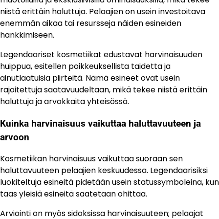
niistä erittäin haluttuja. Pelaajien on usein investoitava
enemmän aikaa tai resursseja näiden esineiden
hankkimiseen.
Legendaariset kosmetiikat edustavat harvinaisuuden
huippua, esitellen poikkeuksellista taidetta ja
ainutlaatuisia piirteitä. Nämä esineet ovat usein
rajoitettuja saatavuudeltaan, mikä tekee niistä erittäin
haluttuja ja arvokkaita yhteisössä.
Kuinka harvinaisuus vaikuttaa haluttavuuteen ja
arvoon
Kosmetiikan harvinaisuus vaikuttaa suoraan sen
haluttavuuteen pelaajien keskuudessa. Legendaarisiksi
luokiteltuja esineitä pidetään usein statussymboleina, kun
taas yleisiä esineitä saatetaan ohittaa.
Arviointi on myös sidoksissa harvinaisuuteen; pelaajat