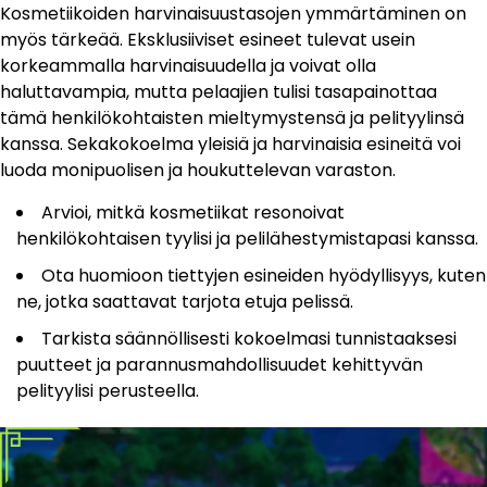
Kosmetiikoiden harvinaisuustasojen ymmärtäminen on
myös tärkeää. Eksklusiiviset esineet tulevat usein
korkeammalla harvinaisuudella ja voivat olla
haluttavampia, mutta pelaajien tulisi tasapainottaa
tämä henkilökohtaisten mieltymystensä ja pelityylinsä
kanssa. Sekakokoelma yleisiä ja harvinaisia esineitä voi
luoda monipuolisen ja houkuttelevan varaston.
Arvioi, mitkä kosmetiikat resonoivat
henkilökohtaisen tyylisi ja pelilähestymistapasi kanssa.
Ota huomioon tiettyjen esineiden hyödyllisyys, kuten
ne, jotka saattavat tarjota etuja pelissä.
Tarkista säännöllisesti kokoelmasi tunnistaaksesi
puutteet ja parannusmahdollisuudet kehittyvän
pelityylisi perusteella.