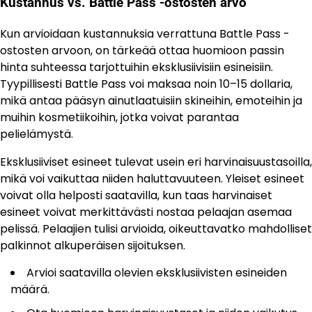
Kustannus vs. Battle Pass -ostosten arvo
Kun arvioidaan kustannuksia verrattuna Battle Pass -
ostosten arvoon, on tärkeää ottaa huomioon passin
hinta suhteessa tarjottuihin eksklusiivisiin esineisiin.
Tyypillisesti Battle Pass voi maksaa noin 10–15 dollaria,
mikä antaa pääsyn ainutlaatuisiin skineihin, emoteihin ja
muihin kosmetiikoihin, jotka voivat parantaa
pelielämystä.
Eksklusiiviset esineet tulevat usein eri harvinaisuustasoilla,
mikä voi vaikuttaa niiden haluttavuuteen. Yleiset esineet
voivat olla helposti saatavilla, kun taas harvinaiset
esineet voivat merkittävästi nostaa pelaajan asemaa
pelissä. Pelaajien tulisi arvioida, oikeuttavatko mahdolliset
palkinnot alkuperäisen sijoituksen.
Arvioi saatavilla olevien eksklusiivisten esineiden
määrä.