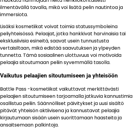
muokata hahmojaan heitä henkilökohtaisesti
ilmentävällä tavalla, mikä voi lisätä pelin nautintoa ja
immersiota.
Lisäksi kosmetiikat voivat toimia statussymboleina
peliyhteisössä. Pelaajat, jotka hankkivat harvinaisia tai
eksklusiivisia esineitä, saavat usein tunnustusta
vertaisiltaan, mikä edistää saavutuksen ja ylpeyden
tunnetta. Tämä sosiaalinen ulottuvuus voi motivoida
pelaajia sitoutumaan peliin syvemmällä tasolla.
Vaikutus pelaajien sitoutumiseen ja yhteisöön
Battle Pass -kosmetiikat vaikuttavat merkittävästi
pelaajien sitoutumiseen tarjoamalla jatkuvia kannustimia
osallistua peliin. Säännölliset päivitykset ja uusi sisältö
pitävät yhteisön aktiivisena ja kannustavat pelaajia
kirjautumaan sisään usein suorittamaan haasteita ja
ansaitsemaan palkintoja.