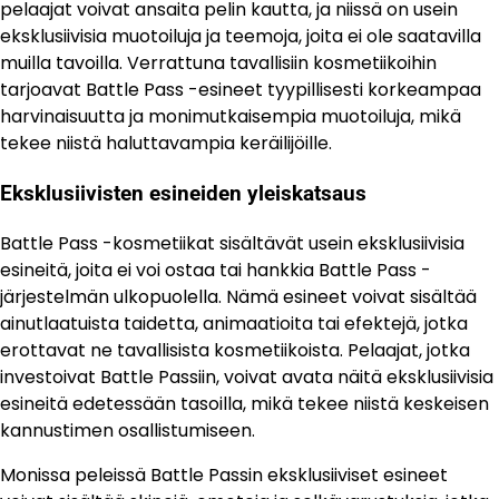
pelaajat voivat ansaita pelin kautta, ja niissä on usein
eksklusiivisia muotoiluja ja teemoja, joita ei ole saatavilla
muilla tavoilla. Verrattuna tavallisiin kosmetiikoihin
tarjoavat Battle Pass -esineet tyypillisesti korkeampaa
harvinaisuutta ja monimutkaisempia muotoiluja, mikä
tekee niistä haluttavampia keräilijöille.
Eksklusiivisten esineiden yleiskatsaus
Battle Pass -kosmetiikat sisältävät usein eksklusiivisia
esineitä, joita ei voi ostaa tai hankkia Battle Pass -
järjestelmän ulkopuolella. Nämä esineet voivat sisältää
ainutlaatuista taidetta, animaatioita tai efektejä, jotka
erottavat ne tavallisista kosmetiikoista. Pelaajat, jotka
investoivat Battle Passiin, voivat avata näitä eksklusiivisia
esineitä edetessään tasoilla, mikä tekee niistä keskeisen
kannustimen osallistumiseen.
Monissa peleissä Battle Passin eksklusiiviset esineet