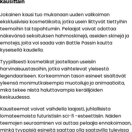
kausittain
Jokainen kausi tuo mukanaan uuden valikoiman
eksklusiivisia kosmetiikoita, jotka usein liittyvät tiettyihin
teemoihin tai tapahtumiin. Pelaajat voivat odottaa
näkevänsä sekoituksen hahmoskinejä, aseiden skinejä ja
emoteja, joita voi saada vain Battle Passin kautta
kyseisellä kaudella.
Tyypillisesti kosmetiikat jaotellaan useisiin
harvinaisuustasoihin, jotka vaihtelevat yleisestä
legendaariseen. Korkeamman tason esineet sisältävät
yleensä monimutkaisempia muotoiluja ja animaatioita,
mikä tekee niistä haluttavampia keräilijöiden
keskuudessa.
Kausiteemat voivat vaihdella laajasti, juhlallisista
lomateemoista futuristisiin sci-fi -esteettisiin. Näiden
teemojen seuraaminen voi auttaa pelaajia ennakoimaan,
minkä tyyppisiä esineitä saattaa olla saatavilla tulevissa