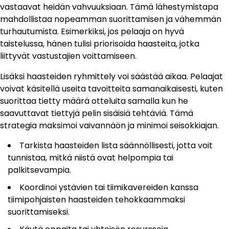
vastaavat heidän vahvuuksiaan. Tämä lähestymistapa
mahdollistaa nopeamman suorittamisen ja vähemmän
turhautumista. Esimerkiksi, jos pelaaja on hyvä
taistelussa, hänen tulisi priorisoida haasteita, jotka
liittyvät vastustajien voittamiseen.
Lisäksi haasteiden ryhmittely voi säästää aikaa. Pelaajat
voivat käsitellä useita tavoitteita samanaikaisesti, kuten
suorittaa tietty määrä otteluita samalla kun he
saavuttavat tiettyjä pelin sisäisiä tehtäviä. Tämä
strategia maksimoi vaivannäön ja minimoi seisokkiajan.
Tarkista haasteiden lista säännöllisesti, jotta voit
tunnistaa, mitkä niistä ovat helpompia tai
palkitsevampia.
Koordinoi ystävien tai tiimikavereiden kanssa
tiimipohjaisten haasteiden tehokkaammaksi
suorittamiseksi.