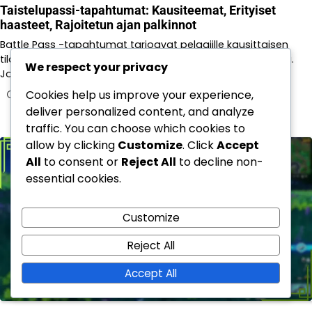
Taistelupassi-tapahtumat: Kausiteemat, Erityiset
haasteet, Rajoitetun ajan palkinnot
Battle Pass -tapahtumat tarjoavat pelaajille kausittaisen
tilausmallin, joka avaa eksklusiivisia palkintoja pelin kautta.
We respect your privacy
Jokainen kausi…
Cookies help us improve your experience,
25/02/2026
deliver personalized content, and analyze
traffic. You can choose which cookies to
allow by clicking
Customize
. Click
Accept
All
to consent or
Reject All
to decline non-
essential cookies.
Customize
Reject All
Accept All