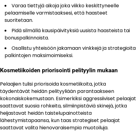
Varaa tiettyjä aikoja joka viikko keskittyneelle
pelaamiselle varmistaaksesi, että haasteet
suoritetaan.
Pidä silmällä kausipäivityksiä uusista haasteista tai
bonuspalkinnoista.
Osallistu yhteisöön jakamaan vinkkejä ja strategioita
palkintojen maksimoimiseksi.
Kosmetiikoiden priorisointi pelityylin mukaan
Pelaajien tulisi priorisoida kosmetiikoita, jotka
täydentävät heidän pelityyliään parantaakseen
kokonaiskokemustaan. Esimerkiksi aggressiiviset pelaajat
saattavat suosia rohkeita, silmiinpistäviä skinejä, jotka
heijastavat heidän taistelupainotteista
lähestymistapaansa, kun taas strategiset pelaajat
saattavat valita hienovaraisempia muotoiluja.