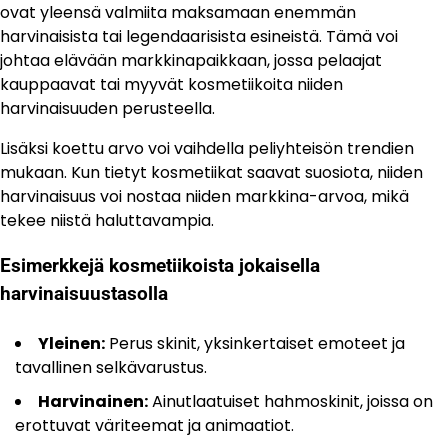
ovat yleensä valmiita maksamaan enemmän
harvinaisista tai legendaarisista esineistä. Tämä voi
johtaa elävään markkinapaikkaan, jossa pelaajat
kauppaavat tai myyvät kosmetiikoita niiden
harvinaisuuden perusteella.
Lisäksi koettu arvo voi vaihdella peliyhteisön trendien
mukaan. Kun tietyt kosmetiikat saavat suosiota, niiden
harvinaisuus voi nostaa niiden markkina-arvoa, mikä
tekee niistä haluttavampia.
Esimerkkejä kosmetiikoista jokaisella
harvinaisuustasolla
Yleinen:
Perus skinit, yksinkertaiset emoteet ja
tavallinen selkävarustus.
Harvinainen:
Ainutlaatuiset hahmoskinit, joissa on
erottuvat väriteemat ja animaatiot.