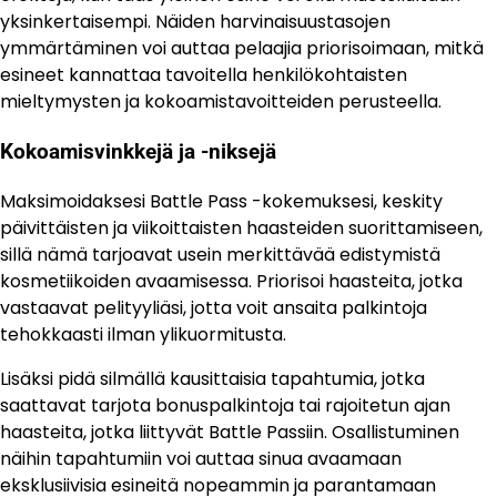
yksinkertaisempi. Näiden harvinaisuustasojen
ymmärtäminen voi auttaa pelaajia priorisoimaan, mitkä
esineet kannattaa tavoitella henkilökohtaisten
mieltymysten ja kokoamistavoitteiden perusteella.
Kokoamisvinkkejä ja -niksejä
Maksimoidaksesi Battle Pass -kokemuksesi, keskity
päivittäisten ja viikoittaisten haasteiden suorittamiseen,
sillä nämä tarjoavat usein merkittävää edistymistä
kosmetiikoiden avaamisessa. Priorisoi haasteita, jotka
vastaavat pelityyliäsi, jotta voit ansaita palkintoja
tehokkaasti ilman ylikuormitusta.
Lisäksi pidä silmällä kausittaisia tapahtumia, jotka
saattavat tarjota bonuspalkintoja tai rajoitetun ajan
haasteita, jotka liittyvät Battle Passiin. Osallistuminen
näihin tapahtumiin voi auttaa sinua avaamaan
eksklusiivisia esineitä nopeammin ja parantamaan