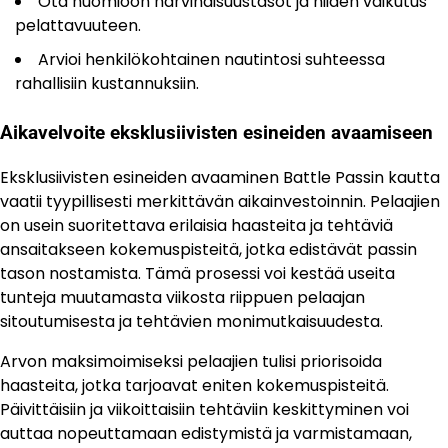
Ota huomioon harvinaisuustasot ja niiden vaikutus
pelattavuuteen.
Arvioi henkilökohtainen nautintosi suhteessa
rahallisiin kustannuksiin.
Aikavelvoite eksklusiivisten esineiden avaamiseen
Eksklusiivisten esineiden avaaminen Battle Passin kautta
vaatii tyypillisesti merkittävän aikainvestoinnin. Pelaajien
on usein suoritettava erilaisia haasteita ja tehtäviä
ansaitakseen kokemuspisteitä, jotka edistävät passin
tason nostamista. Tämä prosessi voi kestää useita
tunteja muutamasta viikosta riippuen pelaajan
sitoutumisesta ja tehtävien monimutkaisuudesta.
Arvon maksimoimiseksi pelaajien tulisi priorisoida
haasteita, jotka tarjoavat eniten kokemuspisteitä.
Päivittäisiin ja viikoittaisiin tehtäviin keskittyminen voi
auttaa nopeuttamaan edistymistä ja varmistamaan,