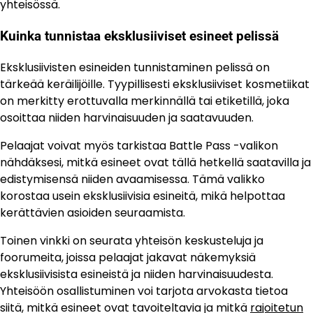
yhteisössä.
Kuinka tunnistaa eksklusiiviset esineet pelissä
Eksklusiivisten esineiden tunnistaminen pelissä on
tärkeää keräilijöille. Tyypillisesti eksklusiiviset kosmetiikat
on merkitty erottuvalla merkinnällä tai etiketillä, joka
osoittaa niiden harvinaisuuden ja saatavuuden.
Pelaajat voivat myös tarkistaa Battle Pass -valikon
nähdäksesi, mitkä esineet ovat tällä hetkellä saatavilla ja
edistymisensä niiden avaamisessa. Tämä valikko
korostaa usein eksklusiivisia esineitä, mikä helpottaa
kerättävien asioiden seuraamista.
Toinen vinkki on seurata yhteisön keskusteluja ja
foorumeita, joissa pelaajat jakavat näkemyksiä
eksklusiivisista esineistä ja niiden harvinaisuudesta.
Yhteisöön osallistuminen voi tarjota arvokasta tietoa
siitä, mitkä esineet ovat tavoiteltavia ja mitkä
rajoitetun