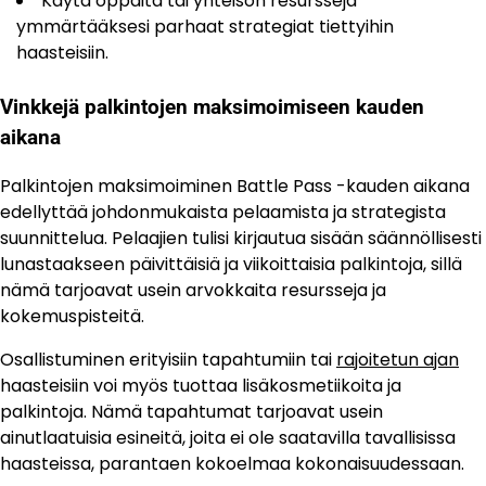
Käytä oppaita tai yhteisön resursseja
ymmärtääksesi parhaat strategiat tiettyihin
haasteisiin.
Vinkkejä palkintojen maksimoimiseen kauden
aikana
Palkintojen maksimoiminen Battle Pass -kauden aikana
edellyttää johdonmukaista pelaamista ja strategista
suunnittelua. Pelaajien tulisi kirjautua sisään säännöllisesti
lunastaakseen päivittäisiä ja viikoittaisia palkintoja, sillä
nämä tarjoavat usein arvokkaita resursseja ja
kokemuspisteitä.
Osallistuminen erityisiin tapahtumiin tai
rajoitetun ajan
haasteisiin voi myös tuottaa lisäkosmetiikoita ja
palkintoja. Nämä tapahtumat tarjoavat usein
ainutlaatuisia esineitä, joita ei ole saatavilla tavallisissa
haasteissa, parantaen kokoelmaa kokonaisuudessaan.