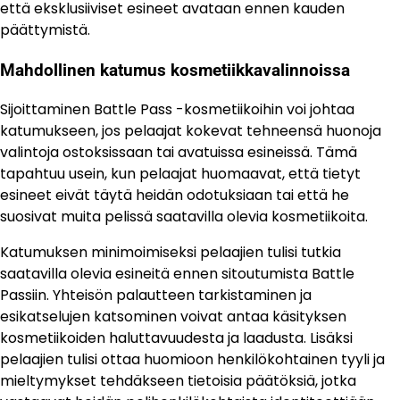
että eksklusiiviset esineet avataan ennen kauden
päättymistä.
Mahdollinen katumus kosmetiikkavalinnoissa
Sijoittaminen Battle Pass -kosmetiikoihin voi johtaa
katumukseen, jos pelaajat kokevat tehneensä huonoja
valintoja ostoksissaan tai avatuissa esineissä. Tämä
tapahtuu usein, kun pelaajat huomaavat, että tietyt
esineet eivät täytä heidän odotuksiaan tai että he
suosivat muita pelissä saatavilla olevia kosmetiikoita.
Katumuksen minimoimiseksi pelaajien tulisi tutkia
saatavilla olevia esineitä ennen sitoutumista Battle
Passiin. Yhteisön palautteen tarkistaminen ja
esikatselujen katsominen voivat antaa käsityksen
kosmetiikoiden haluttavuudesta ja laadusta. Lisäksi
pelaajien tulisi ottaa huomioon henkilökohtainen tyyli ja
mieltymykset tehdäkseen tietoisia päätöksiä, jotka