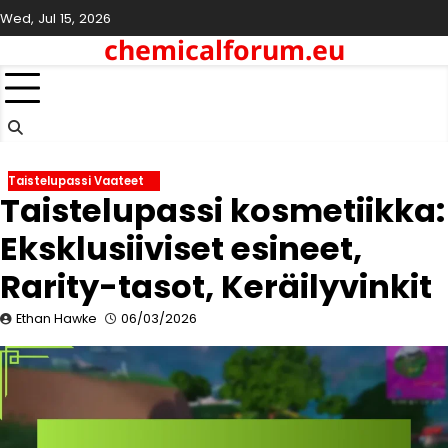
Skip
Wed, Jul 15, 2026
to
chemicalforum.eu
content
Taistelupassi Vaateet
Taistelupassi kosmetiikka:
Eksklusiiviset esineet,
Rarity-tasot, Keräilyvinkit
Ethan Hawke
06/03/2026