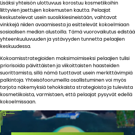
Lisäksi yhteisön ulottuvuus korostuu kosmetiikoihin
liittyvien jaettujen kokemusten kautta. Pelaajat
keskustelevat usein suosikkiesineistään, vaihtavat
vinkkejä niiden avaamisesta ja esittelevät kokoelmiaan
sosiaalisen median alustoilla. Tämä vuorovaikutus edistää
yhteenkuuluvuuden ja ystävyyden tunnetta pelaajien
keskuudessa.
Kokoamisstrategioiden maksimoimiseksi pelaajien tulisi
priorisoida päivittäisten ja viikoittaisten haasteiden
suorittamista, sillä nämä tuottavat usein merkittävimpiä
palkintoja. Yhteisöfoorumeilla osallistuminen voi myös
tarjota näkemyksiä tehokkaista strategioista ja tulevista
kosmetiikoista, varmistaen, että pelaajat pysyvät edellä
kokoelmissaan.