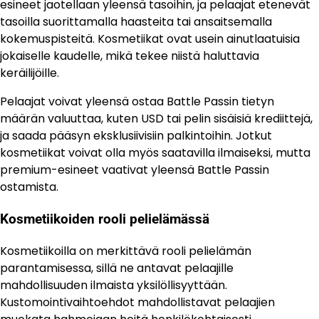
esineet jaotellaan yleensä tasoihin, ja pelaajat etenevät
tasoilla suorittamalla haasteita tai ansaitsemalla
kokemuspisteitä. Kosmetiikat ovat usein ainutlaatuisia
jokaiselle kaudelle, mikä tekee niistä haluttavia
keräilijöille.
Pelaajat voivat yleensä ostaa Battle Passin tietyn
määrän valuuttaa, kuten USD tai pelin sisäisiä krediittejä,
ja saada pääsyn eksklusiivisiin palkintoihin. Jotkut
kosmetiikat voivat olla myös saatavilla ilmaiseksi, mutta
premium-esineet vaativat yleensä Battle Passin
ostamista.
Kosmetiikoiden rooli pelielämässä
Kosmetiikoilla on merkittävä rooli pelielämän
parantamisessa, sillä ne antavat pelaajille
mahdollisuuden ilmaista yksilöllisyyttään.
Kustomointivaihtoehdot mahdollistavat pelaajien