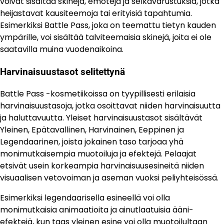
voivat sisältää skinejä, emoteja ja selkävarustuksia, jotka
heijastavat kausiteemoja tai erityisiä tapahtumia.
Esimerkiksi Battle Pass, joka on teemattu tietyn kauden
ympärille, voi sisältää talviteemaisia skinejä, joita ei ole
saatavilla muina vuodenaikoina.
Harvinaisuustasot selitettynä
Battle Pass -kosmetiikoissa on tyypillisesti erilaisia
harvinaisuustasoja, jotka osoittavat niiden harvinaisuutta
ja haluttavuutta. Yleiset harvinaisuustasot sisältävät
Yleinen, Epätavallinen, Harvinainen, Eeppinen ja
Legendaarinen, joista jokainen taso tarjoaa yhä
monimutkaisempia muotoiluja ja efektejä. Pelaajat
etsivät usein korkeampia harvinaisuusesineitä niiden
visuaalisen vetovoiman ja aseman vuoksi peliyhteisössä.
Esimerkiksi legendaarisella esineellä voi olla
monimutkaisia animaatioita ja ainutlaatuisia ääni-
efektejä, kun taas yleinen esine voi olla muotoilultaan