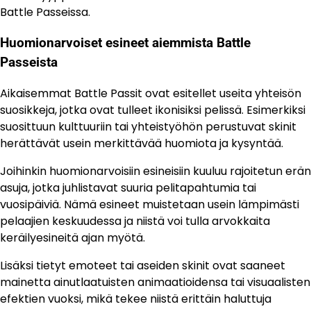
Battle Passeissa.
Huomionarvoiset esineet aiemmista Battle
Passeista
Aikaisemmat Battle Passit ovat esitellet useita yhteisön
suosikkeja, jotka ovat tulleet ikonisiksi pelissä. Esimerkiksi
suosittuun kulttuuriin tai yhteistyöhön perustuvat skinit
herättävät usein merkittävää huomiota ja kysyntää.
Joihinkin huomionarvoisiin esineisiin kuuluu rajoitetun erän
asuja, jotka juhlistavat suuria pelitapahtumia tai
vuosipäiviä. Nämä esineet muistetaan usein lämpimästi
pelaajien keskuudessa ja niistä voi tulla arvokkaita
keräilyesineitä ajan myötä.
Lisäksi tietyt emoteet tai aseiden skinit ovat saaneet
mainetta ainutlaatuisten animaatioidensa tai visuaalisten
efektien vuoksi, mikä tekee niistä erittäin haluttuja