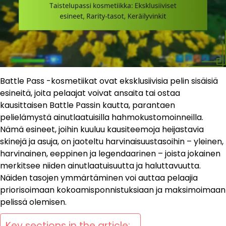
Battle Pass -kosmetiikat ovat eksklusiivisia pelin sisäisiä
esineitä, joita pelaajat voivat ansaita tai ostaa
kausittaisen Battle Passin kautta, parantaen
pelielämystä ainutlaatuisilla hahmokustomoinneilla.
Nämä esineet, joihin kuuluu kausiteemoja heijastavia
skinejä ja asuja, on jaoteltu harvinaisuustasoihin – yleinen,
harvinainen, eeppinen ja legendaarinen – joista jokainen
merkitsee niiden ainutlaatuisuutta ja haluttavuutta.
Näiden tasojen ymmärtäminen voi auttaa pelaajia
priorisoimaan kokoamisponnistuksiaan ja maksimoimaan
pelissä olemisen.
Key sections in the article: