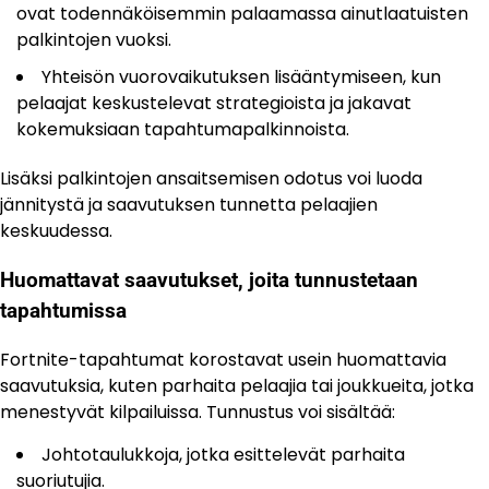
ovat todennäköisemmin palaamassa ainutlaatuisten
palkintojen vuoksi.
Yhteisön vuorovaikutuksen lisääntymiseen, kun
pelaajat keskustelevat strategioista ja jakavat
kokemuksiaan tapahtumapalkinnoista.
Lisäksi palkintojen ansaitsemisen odotus voi luoda
jännitystä ja saavutuksen tunnetta pelaajien
keskuudessa.
Huomattavat saavutukset, joita tunnustetaan
tapahtumissa
Fortnite-tapahtumat korostavat usein huomattavia
saavutuksia, kuten parhaita pelaajia tai joukkueita, jotka
menestyvät kilpailuissa. Tunnustus voi sisältää:
Johtotaulukkoja, jotka esittelevät parhaita
suoriutujia.