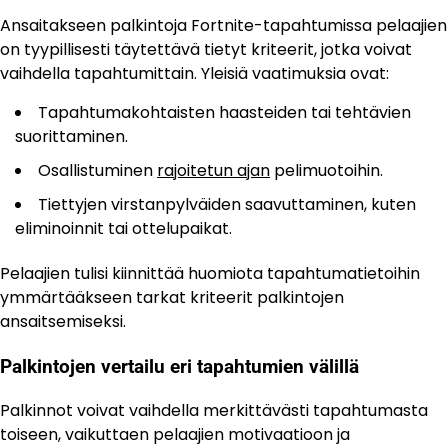
Ansaitakseen palkintoja Fortnite-tapahtumissa pelaajien
on tyypillisesti täytettävä tietyt kriteerit, jotka voivat
vaihdella tapahtumittain. Yleisiä vaatimuksia ovat:
Tapahtumakohtaisten haasteiden tai tehtävien
suorittaminen.
Osallistuminen
rajoitetun ajan
pelimuotoihin.
Tiettyjen virstanpylväiden saavuttaminen, kuten
eliminoinnit tai ottelupaikat.
Pelaajien tulisi kiinnittää huomiota tapahtumatietoihin
ymmärtääkseen tarkat kriteerit palkintojen
ansaitsemiseksi.
Palkintojen vertailu eri tapahtumien välillä
Palkinnot voivat vaihdella merkittävästi tapahtumasta
toiseen, vaikuttaen pelaajien motivaatioon ja