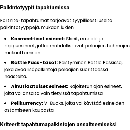
Palkintotyypit tapahtumissa
Fortnite-tapahtumat tarjoavat tyypillisesti useita
palkintotyyppejä, mukaan lukien:
Kosmeettiset esineet:
Skinit, emootit ja
reppuesineet, jotka mahdollistavat pelaajien hahmojen
mukauttamisen.
Battle Pass -tasot:
Edistyminen Battle Passissa,
joka avaa lisäpalkintoja pelaajien suorittaessa
haasteita.
Ainutlaatuiset esineet:
Rajoitetun ajan esineet,
joita voi ansaita vain tietyissä tapahtumissa.
Pelikurrency:
V-Bucks, joita voi käyttää esineiden
ostamiseen kaupasta.
Kriteerit tapahtumapalkintojen ansaitsemiseksi