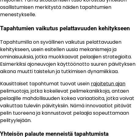
osallistumisen merkitystä näiden tapahtumien
menestykselle.
Tapahtumien vaikutus pelattavuuden kehitykseen
Tapahtumilla on syvällinen vaikutus pelattavuuden
kehitykseen, usein esitellen uusia mekanismeja ja
ominaisuuksia, jotka muokkaavat pelaajien strategioita.
Esimerkiksi ajoneuvojen käyttöönotto suuren päivityksen
aikana muutti taistelun ja tutkimisen dynamiikkaa.
Kausittaiset tapahtumat tuovat usein
rajoitetun ajan
pelimuotoja, jotka kokeilevat pelimekaniikkoja, antaen
pelaajille mahdollisuuden kokea variaatioita, jotka voivat
vaikuttaa tuleviin päivityksiin. Nämä innovaatiot pitävät
pelin tuoreena ja kannustavat pelaajia sopeuttamaan
pelityylejään.
Yhteisön palaute menneistä tapahtumista