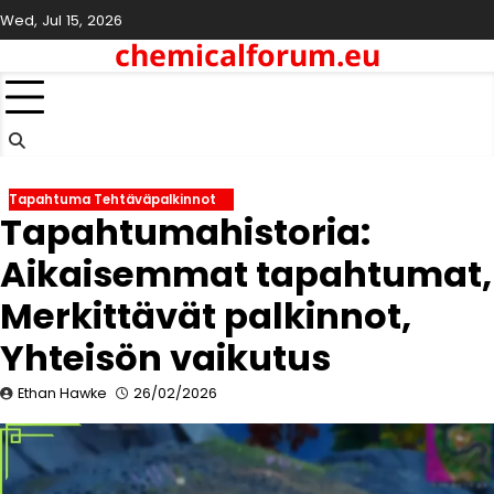
Skip
Wed, Jul 15, 2026
to
chemicalforum.eu
content
Tapahtuma Tehtäväpalkinnot
Tapahtumahistoria:
Aikaisemmat tapahtumat,
Merkittävät palkinnot,
Yhteisön vaikutus
Ethan Hawke
26/02/2026