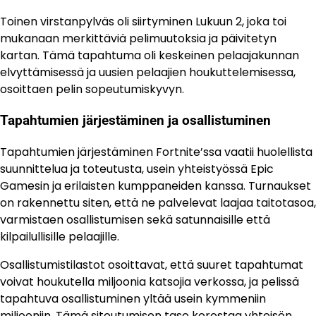
Toinen virstanpylväs oli siirtyminen Lukuun 2, joka toi
mukanaan merkittäviä pelimuutoksia ja päivitetyn
kartan. Tämä tapahtuma oli keskeinen pelaajakunnan
elvyttämisessä ja uusien pelaajien houkuttelemisessa,
osoittaen pelin sopeutumiskyvyn.
Tapahtumien järjestäminen ja osallistuminen
Tapahtumien järjestäminen Fortnite’ssa vaatii huolellista
suunnittelua ja toteutusta, usein yhteistyössä Epic
Gamesin ja erilaisten kumppaneiden kanssa. Turnaukset
on rakennettu siten, että ne palvelevat laajaa taitotasoa,
varmistaen osallistumisen sekä satunnaisille että
kilpailullisille pelaajille.
Osallistumistilastot osoittavat, että suuret tapahtumat
voivat houkutella miljoonia katsojia verkossa, ja pelissä
tapahtuva osallistuminen yltää usein kymmeniin
miljooniin. Tämä sitoutumisen taso korostaa yhteisön