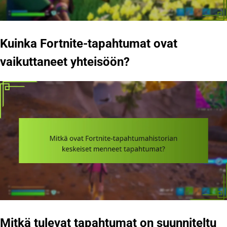
Kuinka Fortnite-tapahtumat ovat
vaikuttaneet yhteisöön?
Mitkä tulevat tapahtumat on suunniteltu