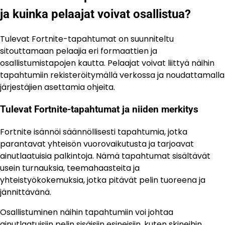
ja kuinka pelaajat voivat osallistua?
Tulevat Fortnite-tapahtumat on suunniteltu
sitouttamaan pelaajia eri formaattien ja
osallistumistapojen kautta. Pelaajat voivat liittyä näihin
tapahtumiin rekisteröitymällä verkossa ja noudattamalla
järjestäjien asettamia ohjeita.
Tulevat Fortnite-tapahtumat ja niiden merkitys
Fortnite isännöi säännöllisesti tapahtumia, jotka
parantavat yhteisön vuorovaikutusta ja tarjoavat
ainutlaatuisia palkintoja. Nämä tapahtumat sisältävät
usein turnauksia, teemahaasteita ja
yhteistyökokemuksia, jotka pitävät pelin tuoreena ja
jännittävänä.
Osallistuminen näihin tapahtumiin voi johtaa
ainutlaatuisiin pelin sisäisiin esineisiin, kuten skineihin,