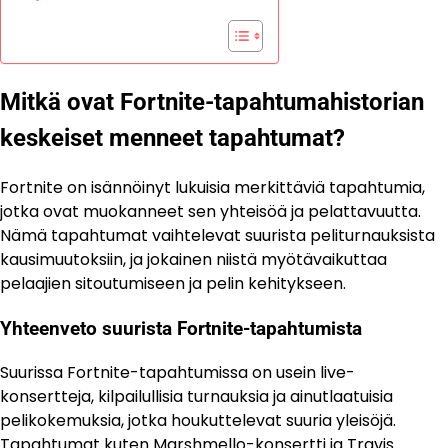
Mitkä ovat Fortnite-tapahtumahistorian
keskeiset menneet tapahtumat?
Fortnite on isännöinyt lukuisia merkittäviä tapahtumia,
jotka ovat muokanneet sen yhteisöä ja pelattavuutta.
Nämä tapahtumat vaihtelevat suurista peliturnauksista
kausimuutoksiin, ja jokainen niistä myötävaikuttaa
pelaajien sitoutumiseen ja pelin kehitykseen.
Yhteenveto suurista Fortnite-tapahtumista
Suurissa Fortnite-tapahtumissa on usein live-
konsertteja, kilpailullisia turnauksia ja ainutlaatuisia
pelikokemuksia, jotka houkuttelevat suuria yleisöjä.
Tapahtumat kuten Marshmello-konsertti ja Travis