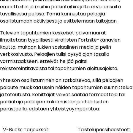
emootteihin ja muihin palkintoihin, joita ei voi ansaita
tavallisessa pelissä. Tämä kannustaa pelaajia
osallistumaan aktiivisesti ja esittelemään taitojaan.
Tulevien tapahtumien keskeiset päivämäärät
ilmoitetaan tyypillisesti virallisten Fortnite-kanavien
kautta, mukaan lukien sosiaalinen media ja pelin
verkkosivusto. Pelaajien tulisi pysyä ajan tasalla
varmistaakseen, etteivät he jää paitsi
rekisteröintitavoista tai tapahtumien aloitusajoista.
Yhteisön osallistuminen on ratkaisevaa, sillä pelaajien
palaute muokkaa usein näiden tapahtumien suunnittelua
ja toteutusta. Kehittäjät voivat säätää formaatteja tai
palkintoja pelaajien kokemusten ja ehdotusten
perusteella, edistäen yhteistyöympäristöä.
V-Bucks Tarjoukset:
Taistelupassihaasteet:
Post