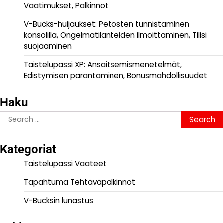
Vaatimukset, Palkinnot
V-Bucks-huijaukset: Petosten tunnistaminen
konsolilla, Ongelmatilanteiden ilmoittaminen, Tilisi
suojaaminen
Taistelupassi XP: Ansaitsemismenetelmät,
Edistymisen parantaminen, Bonusmahdollisuudet
Haku
Search
for:
Kategoriat
Taistelupassi Vaateet
Tapahtuma Tehtäväpalkinnot
V-Bucksin lunastus