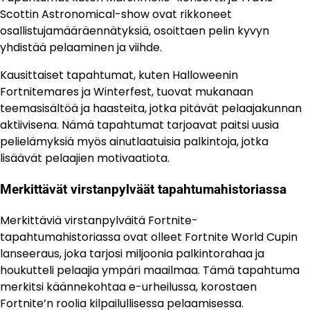
Scottin Astronomical-show ovat rikkoneet
osallistujamääräennätyksiä, osoittaen pelin kyvyn
yhdistää pelaaminen ja viihde.
Kausittaiset tapahtumat, kuten Halloweenin
Fortnitemares ja Winterfest, tuovat mukanaan
teemasisältöä ja haasteita, jotka pitävät pelaajakunnan
aktiivisena. Nämä tapahtumat tarjoavat paitsi uusia
pelielämyksiä myös ainutlaatuisia palkintoja, jotka
lisäävät pelaajien motivaatiota.
Merkittävät virstanpylväät tapahtumahistoriassa
Merkittäviä virstanpylväitä Fortnite-
tapahtumahistoriassa ovat olleet Fortnite World Cupin
lanseeraus, joka tarjosi miljoonia palkintorahaa ja
houkutteli pelaajia ympäri maailmaa. Tämä tapahtuma
merkitsi käännekohtaa e-urheilussa, korostaen
Fortnite’n roolia kilpailullisessa pelaamisessa.