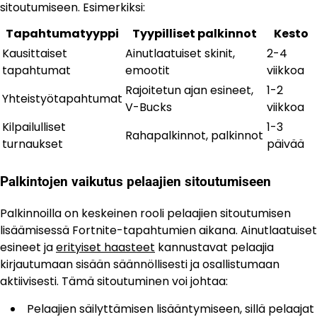
sitoutumiseen. Esimerkiksi:
Tapahtumatyyppi
Tyypilliset palkinnot
Kesto
Kausittaiset
Ainutlaatuiset skinit,
2-4
tapahtumat
emootit
viikkoa
Rajoitetun ajan esineet,
1-2
Yhteistyötapahtumat
V-Bucks
viikkoa
Kilpailulliset
1-3
Rahapalkinnot, palkinnot
turnaukset
päivää
Palkintojen vaikutus pelaajien sitoutumiseen
Palkinnoilla on keskeinen rooli pelaajien sitoutumisen
lisäämisessä Fortnite-tapahtumien aikana. Ainutlaatuiset
esineet ja
erityiset haasteet
kannustavat pelaajia
kirjautumaan sisään säännöllisesti ja osallistumaan
aktiivisesti. Tämä sitoutuminen voi johtaa:
Pelaajien säilyttämisen lisääntymiseen, sillä pelaajat