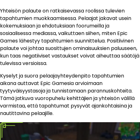
Yhteisön palaute on ratkaisevassa roolissa tulevien
tapahtumien muokkaamisessa. Pelaajat jakavat usein
kokemuksiaan ja ehdotuksiaan foorumeilla ja
sosiaalisessa mediassa, vaikuttaen siihen, miten Epic
Games lähestyy tapahtumien suunnittelua. Positiivinen
palaute voi johtaa suosittujen ominaisuuksien paluuseen,
kun taas negatiiviset vastaukset voivat aiheuttaa säätöjä
tulevissa versioissa.
Kyselyt ja suora pelaajayhteydenpito tapahtumien
aikana auttavat Epic Gamesia arvioimaan
tyytyväisyystasoja ja tunnistamaan parannuskohteita.
Tämä jatkuva vuoropuhelu kehittäjien ja yhteisön välillä
varmistaa, että tapahtumat pysyvät ajankohtaisina ja
nautittavina pelaajille.