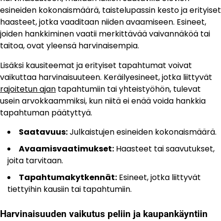
esineiden kokonaismäärä, taistelupassin kesto ja erityiset
haasteet, jotka vaaditaan niiden avaamiseen. Esineet,
joiden hankkiminen vaatii merkittävää vaivannäköä tai
taitoa, ovat yleensä harvinaisempia.
Lisäksi kausiteemat ja erityiset tapahtumat voivat
vaikuttaa harvinaisuuteen. Keräilyesineet, jotka liittyvät
rajoitetun ajan
tapahtumiin tai yhteistyöhön, tulevat
usein arvokkaammiksi, kun niitä ei enää voida hankkia
tapahtuman päätyttyä.
Saatavuus:
Julkaistujen esineiden kokonaismäärä.
Avaamisvaatimukset:
Haasteet tai saavutukset,
joita tarvitaan.
Tapahtumakytkennät:
Esineet, jotka liittyvät
tiettyihin kausiin tai tapahtumiin.
Harvinaisuuden vaikutus peliin ja kaupankäyntiin