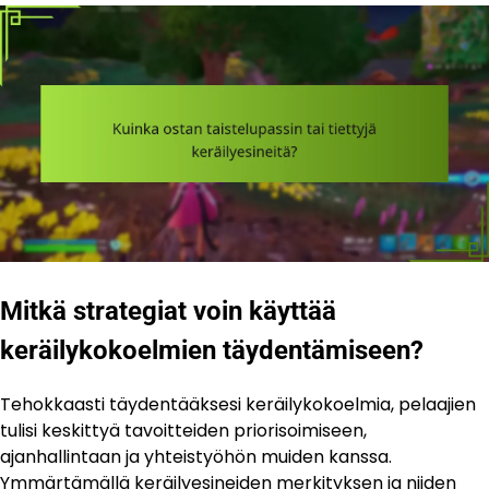
Mitkä strategiat voin käyttää
keräilykokoelmien täydentämiseen?
Tehokkaasti täydentääksesi keräilykokoelmia, pelaajien
tulisi keskittyä tavoitteiden priorisoimiseen,
ajanhallintaan ja yhteistyöhön muiden kanssa.
Ymmärtämällä keräilyesineiden merkityksen ja niiden