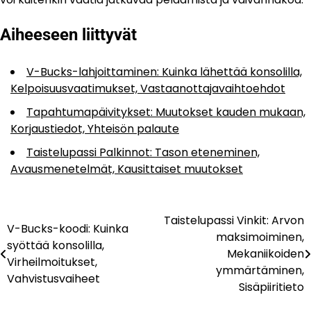
Aiheeseen liittyvät
V-Bucks-lahjoittaminen: Kuinka lähettää konsolilla,
Kelpoisuusvaatimukset, Vastaanottajavaihtoehdot
Tapahtumapäivitykset: Muutokset kauden mukaan,
Korjaustiedot, Yhteisön palaute
Taistelupassi Palkinnot: Tason eteneminen,
Avausmenetelmät, Kausittaiset muutokset
Taistelupassi Vinkit: Arvon
Post
V-Bucks-koodi: Kuinka
maksimoiminen,
syöttää konsolilla,
navigation
Mekaniikoiden
Virheilmoitukset,
ymmärtäminen,
Vahvistusvaiheet
Sisäpiiritieto