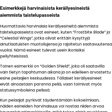
Esimerkkejä harvinaisista keräilyesineistä
aiemmista taistelupasseista
Huomattavia harvinaisia keräilyesineitä aiemmista
taistelupasseista ovat esineet, kuten “Frostbite Blade” ja
“Celestial Wings”, jotka olivat erittäin kysyttyjä
ainutlaatuisten muotoilujensa ja rajoitetun saatavuutensa
vuoksi. Nämä esineet tulevat usein ikonisiksi
peliyhteisössä.
Toinen esimerkki on “Golden Shield”, joka oli saatavilla
vain tietyn tapahtuman aikana ja on edelleen arvostettu
esine pelaajien keskuudessa. Tällaiset keräilyesineet
eivät ainoastaan paranna peliä, vaan toimivat myös
statussymboleina pelissä.
Kun pelaajat pyrkivät täydentämään kokoelmiaan,
näiden esineiden harvinaisuus voi nostaa niiden arvoa