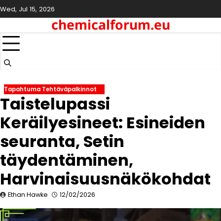
Skip
Wed, Jul 15, 2026
to
chemicalforum.eu
content
Tapahtuma Tehtäväpalkinnot
Taistelupassi
Keräilyesineet: Esineiden
seuranta, Setin
täydentäminen,
Harvinaisuusnäkökohdat
Ethan Hawke
12/02/2026