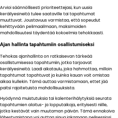
Arvioi säännöllisesti prioriteettejasi, kun uusia
keräilyesineitä tulee saataville tai tapahtumat
muuttuvat. Joustavuus varmistaa, että sopeudut
kehittyvään pelimaailmaan, maksimoiden
mahdollisuutesi täydentää kokoelmia tehokkaasti.
Ajan hallinta tapahtumiin osallistumiseksi
Tehokas ajanhallinta on ratkaisevan tärkeää
osallistumisessa tapahtumiin, jotka tarjoavat
keräilyesineitä. Laadi aikataulu, joka hahmottaa, milloin
tapahtumat tapahtuvat ja kuinka kauan voit omistaa
aikaa kullekin. Tämä auttaa varmistamaan, ettet jää
paitsi rajoitetuista mahdollisuuksista.
Hyödynnä muistutuksia tai kalenterihälytyksiä seurata
tapahtumien aloitus- ja lopputaikoja, erityisesti niille,
jotka kestävät vain muutaman päivän. Tämä ennakoiva
lähestymistapa voi auttaa sinua jakamaan pelisessiosi