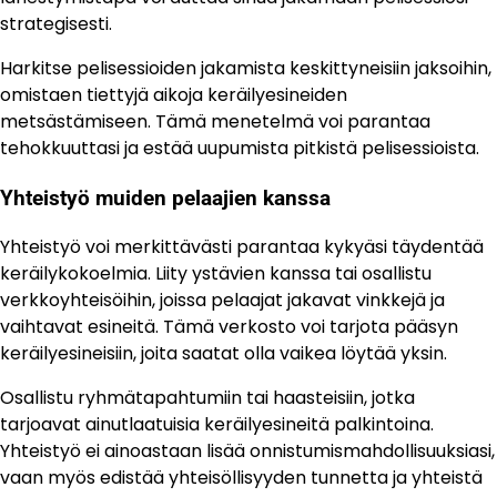
strategisesti.
Harkitse pelisessioiden jakamista keskittyneisiin jaksoihin,
omistaen tiettyjä aikoja keräilyesineiden
metsästämiseen. Tämä menetelmä voi parantaa
tehokkuuttasi ja estää uupumista pitkistä pelisessioista.
Yhteistyö muiden pelaajien kanssa
Yhteistyö voi merkittävästi parantaa kykyäsi täydentää
keräilykokoelmia. Liity ystävien kanssa tai osallistu
verkkoyhteisöihin, joissa pelaajat jakavat vinkkejä ja
vaihtavat esineitä. Tämä verkosto voi tarjota pääsyn
keräilyesineisiin, joita saatat olla vaikea löytää yksin.
Osallistu ryhmätapahtumiin tai haasteisiin, jotka
tarjoavat ainutlaatuisia keräilyesineitä palkintoina.
Yhteistyö ei ainoastaan lisää onnistumismahdollisuuksiasi,
vaan myös edistää yhteisöllisyyden tunnetta ja yhteistä