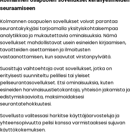
Kolmannen osapuolen sovellukset keräilyesineiden
seuraamiseen
Kolmannen osapuolen sovellukset voivat parantaa
seurantakykyjäsi tarjoamalla yksityiskohtaisempaa
analytiikkaa ja mukautettavia ominaisuuksia. Nämä
sovellukset mahdollistavat usein esineiden kirjaamisen,
tavoitteiden asettamisen ja ilmoitusten
vastaanottamisen, kun saavutat virstanpylväitä.
Suosittuja vaihtoehtoja ovat sovellukset, jotka on
erityisesti suunniteltu pelillesi tai yleiset
peliseurantasovellukset. Etsi ominaisuuksia, kuten
esineiden harvinaisuustietokantoja, yhteisön jakamista ja
edistymiskaavioita, maksimoidaksesi
seurantatehokkuutesi.
Sovellusta valitessasi harkitse käyttäjäarvosteluja ja
yhteensopivuutta pelisi kanssa varmistaaksesi sujuvan
käyttökokemuksen.