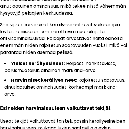
ainutlaatuinen ominaisuus, mikä tekee niistä vähemmän
kysyttyjä pelaajien keskuudessa.
Sen sijaan harvinaiset keräilyesineet ovat vaikeampia
löytää ja niissä on usein erottuvia muotoiluja tai
erityisominaisuuksia. Pelaajat arvostavat näitä esineitä
enemmän niiden rajoitetun saatavuuden vuoksi, mikä voi
parantaa niiden asemaa pelissä.
Yleiset keräilyesineet:
Helposti hankittavissa,
perusmuotoilut, alhainen markkina-arvo.
Harvinaiset keräilyesineet:
Rajoitettu saatavuus,
ainutlaatuiset ominaisuudet, korkeampi markkina-
arvo.
Esineiden harvinaisuuteen vaikuttavat tekijät
Useat tekijät vaikuttavat taistelupassin keräilyesineiden
harvinaisuuteen, mukaan lukien saatavilla olevien