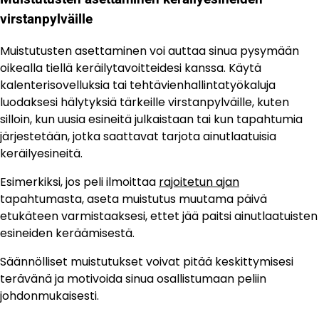
virstanpylväille
Muistutusten asettaminen voi auttaa sinua pysymään
oikealla tiellä keräilytavoitteidesi kanssa. Käytä
kalenterisovelluksia tai tehtävienhallintatyökaluja
luodaksesi hälytyksiä tärkeille virstanpylväille, kuten
silloin, kun uusia esineitä julkaistaan tai kun tapahtumia
järjestetään, jotka saattavat tarjota ainutlaatuisia
keräilyesineitä.
Esimerkiksi, jos peli ilmoittaa
rajoitetun ajan
tapahtumasta, aseta muistutus muutama päivä
etukäteen varmistaaksesi, ettet jää paitsi ainutlaatuisten
esineiden keräämisestä.
Säännölliset muistutukset voivat pitää keskittymisesi
terävänä ja motivoida sinua osallistumaan peliin
johdonmukaisesti.