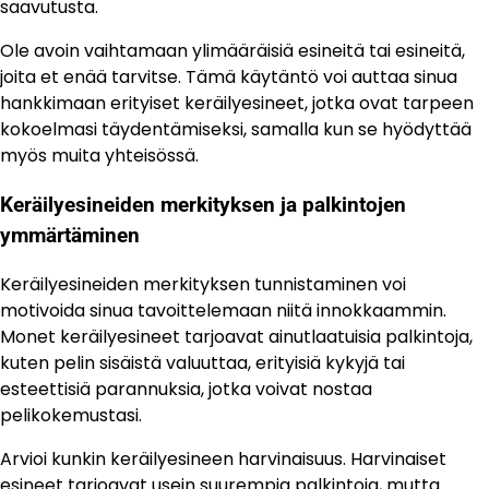
saavutusta.
Ole avoin vaihtamaan ylimääräisiä esineitä tai esineitä,
joita et enää tarvitse. Tämä käytäntö voi auttaa sinua
hankkimaan erityiset keräilyesineet, jotka ovat tarpeen
kokoelmasi täydentämiseksi, samalla kun se hyödyttää
myös muita yhteisössä.
Keräilyesineiden merkityksen ja palkintojen
ymmärtäminen
Keräilyesineiden merkityksen tunnistaminen voi
motivoida sinua tavoittelemaan niitä innokkaammin.
Monet keräilyesineet tarjoavat ainutlaatuisia palkintoja,
kuten pelin sisäistä valuuttaa, erityisiä kykyjä tai
esteettisiä parannuksia, jotka voivat nostaa
pelikokemustasi.
Arvioi kunkin keräilyesineen harvinaisuus. Harvinaiset
esineet tarjoavat usein suurempia palkintoja, mutta