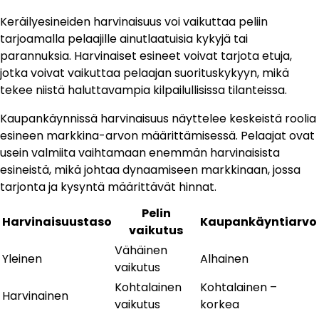
Keräilyesineiden harvinaisuus voi vaikuttaa peliin
tarjoamalla pelaajille ainutlaatuisia kykyjä tai
parannuksia. Harvinaiset esineet voivat tarjota etuja,
jotka voivat vaikuttaa pelaajan suorituskykyyn, mikä
tekee niistä haluttavampia kilpailullisissa tilanteissa.
Kaupankäynnissä harvinaisuus näyttelee keskeistä roolia
esineen markkina-arvon määrittämisessä. Pelaajat ovat
usein valmiita vaihtamaan enemmän harvinaisista
esineistä, mikä johtaa dynaamiseen markkinaan, jossa
tarjonta ja kysyntä määrittävät hinnat.
Pelin
Harvinaisuustaso
Kaupankäyntiarvo
vaikutus
Vähäinen
Yleinen
Alhainen
vaikutus
Kohtalainen
Kohtalainen –
Harvinainen
vaikutus
korkea