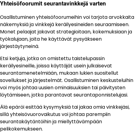
Yhteisöfoorumit seurantavinkkejä varten
Osallistuminen yhteisöfoorumeihin voi tarjota arvokkaita
näkemyksiä ja vinkkejä keräilyesineiden seuraamiseen.
Monet pelaajat jakavat strategioitaan, kokemuksiaan ja
työkalujaan, joita he käyttävät pysyäkseen
järjestäytyneinä.
Etsi ketjuja, jotka on omistettu taistelupassin
keräilyesineille, joissa käyttäjät usein julkaisevat
seurantamenetelmiään, mukaan lukien suositellut
sovellukset ja järjestelmät. Osallistuminen keskusteluihin
voi myös johtaa uusien ominaisuuksien tai päivitysten
löytämiseen, jotka parantavat seurantaponnistelujasi.
Älä epäröi esittää kysymyksiä tai jakaa omia vinkkejäsi,
sillä yhteisövuorovaikutus voi johtaa parempiin
seurantakäytäntöihin ja miellyttävämpään
pelikokemukseen.