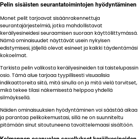
Pelin sisäisten seurantatoimintojen hyödyntäminen
Monet pelit tarjoavat sisäänrakennettuja
seurantajärjestelmiä, jotka mahdollistavat
keräilyesineidesi seuraamisen suoraan käyttöliittymässä.
Nämä ominaisuudet näyttävät usein nykyisen
edistymisesi, jäljellä olevat esineet ja kaikki täydentämäsi
kokoelmat.
Tarkista pelin valikosta keräilyesineiden tai taistelupassin
osio. Tämä alue tarjoaa tyypillisesti visuaalisia
indikaattoreita siitä, mitä sinulla on ja mitä vielä tarvitset,
mikä tekee tilasi näkemisestä helppoa yhdellä
silmäyksellä.
Näiden ominaisuuksien hyödyntäminen voi säästää aikaa
ja parantaa pelikokemustasi, sillä ne on suunniteltu
pitämään sinut sitoutuneena tavoittelemaasi sisältöön.