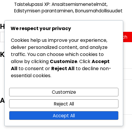
Taistelupassi XP: Ansaitsemismenetelmät,
Edistymisen parantaminen, Bonusmahdollisuudet
Haku
We respect your privacy
Search
Cookies help us improve your experience,
for:
deliver personalized content, and analyze
Kategoriat
traffic. You can choose which cookies to
allow by clicking
Customize
. Click
Accept
Taistelupassi Vaateet
All
to consent or
Reject All
to decline non-
Tapahtuma Tehtäväpalkinnot
essential cookies.
V-Bucksin lunastus
Customize
Arkisto
Reject All
March 2026
Accept All
February 2026