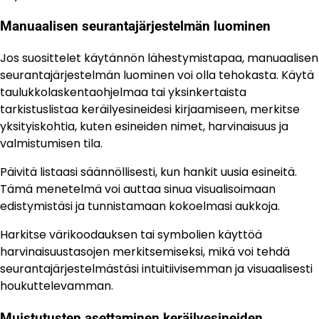
Manuaalisen seurantajärjestelmän luominen
Jos suosittelet käytännön lähestymistapaa, manuaalisen
seurantajärjestelmän luominen voi olla tehokasta. Käytä
taulukkolaskentaohjelmaa tai yksinkertaista
tarkistuslistaa keräilyesineidesi kirjaamiseen, merkitse
yksityiskohtia, kuten esineiden nimet, harvinaisuus ja
valmistumisen tila.
Päivitä listaasi säännöllisesti, kun hankit uusia esineitä.
Tämä menetelmä voi auttaa sinua visualisoimaan
edistymistäsi ja tunnistamaan kokoelmasi aukkoja.
Harkitse värikoodauksen tai symbolien käyttöä
harvinaisuustasojen merkitsemiseksi, mikä voi tehdä
seurantajärjestelmästäsi intuitiivisemman ja visuaalisesti
houkuttelevamman.
Muistutusten asettaminen keräilyesineiden