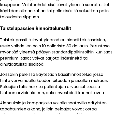
kauppaan. Vaihtoehdot sisältävät yleensä suorat ostot
käyttäen oikeaa rahaa tai pelin sisäistä valuuttaa pelin
taloudesta riippuen.
Taistelupassien hinnoittelumallit
Taistelupassit tulevat yleensä eri hinnoittelutasoisina,
usein vaihdellen noin 10 dollarista 30 dollariin. Perustaso
myöntää yleensä pääsyn standardipalkintoihin, kun taas
premium-tasot voivat tarjota lisäesineitä tai
ainutlaatuista sisältöä.
Joissakin peleissä käytetään kausihinnoittelua, jossa
hinta voi vaihdella kauden pituuden ja sisällön mukaan.
Pelaajien tulisi harkita palkintojen arvoa suhteessa
hintaan arvioidakseen, onko investointi kannattavaa.
Alennuksia ja kampanjoita voi olla saatavilla erityisten
tapahtumien aikana, jolloin pelaajat voivat ostaa