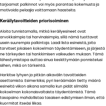
tarjoamat palkinnot voi myös parantaa kokemusta ja
motivoida pelaajia voittamaan haasteita.
Keräilytavoitteiden priorisoiminen
Aloita tunnistamalla, mitkä keräilyesineet ovat
arvokkaimpia tai harvinaisimpia, sillä nämä tuottavat
usein suurempia palkintoja. Laadi lista esineistä, joita
tarvitset jokaisen kokoelman täydentämiseen, ja järjestä
ne tärkeyden tai hankkimisen vaikeuden mukaan. Tämä
lähestymistapa auttaa sinua keskittymään ponnistelusi
siihen, mikä on tärkeintä.
Harkitse lyhyen ja pitkän aikavälin tavoitteiden
asettamista. Esimerkiksi, pyri keräämään tietty määrä
esineitä viikon aikana samalla kun pidät silmällä
kokoelman kokonaisvaltaista täydentämistä. Tämä
tasapaino mahdollistaa tasaisen edistymisen ilman, että
kuormitat itseäsi liikaa.