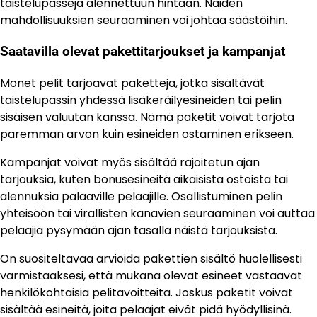
taistelupasseja alennettuun hintaan. Näiden
mahdollisuuksien seuraaminen voi johtaa säästöihin.
Saatavilla olevat pakettitarjoukset ja kampanjat
Monet pelit tarjoavat paketteja, jotka sisältävät
taistelupassin yhdessä lisäkeräilyesineiden tai pelin
sisäisen valuutan kanssa. Nämä paketit voivat tarjota
paremman arvon kuin esineiden ostaminen erikseen.
Kampanjat voivat myös sisältää rajoitetun ajan
tarjouksia, kuten bonusesineitä aikaisista ostoista tai
alennuksia palaaville pelaajille. Osallistuminen pelin
yhteisöön tai virallisten kanavien seuraaminen voi auttaa
pelaajia pysymään ajan tasalla näistä tarjouksista.
On suositeltavaa arvioida pakettien sisältö huolellisesti
varmistaaksesi, että mukana olevat esineet vastaavat
henkilökohtaisia pelitavoitteita. Joskus paketit voivat
sisältää esineitä, joita pelaajat eivät pidä hyödyllisinä.