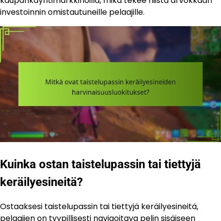
kaupankäyntimarkkinoilla, mikä tekee niistä arvokkaan
investoinnin omistautuneille pelaajille.
Kuinka ostan taistelupassin tai tiettyjä
keräilyesineitä?
Ostaaksesi taistelupassin tai tiettyjä keräilyesineitä,
pelaajien on tyypillisesti navigoitava pelin sisäiseen