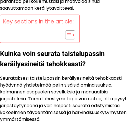
parantaa pelikokemustasi ja motivoida sinua
saavuttamaan keräilytavoitteesi.
Key sections in the article:
Kuinka voin seurata taistelupassin
keräilyesineitä tehokkaasti?
Seurataksesi taistelupassin keräilyesineitä tehokkaasti,
hyödynnä yhdistelmää pelin sisäisiä ominaisuuksia,
kolmannen osapuolen sovelluksia ja manuaalisia
järjestelmiä. Tämä lähestymistapa varmistaa, että pysyt
järjestäytyneenä ja voit helposti seurata edistymistäsi
kokoelmien täydentämisessä ja harvinaisuuskysymysten
ymmärtämisessä.