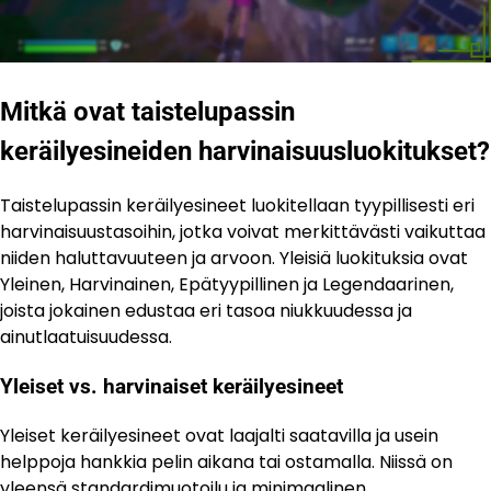
Mitkä ovat taistelupassin
keräilyesineiden harvinaisuusluokitukset?
Taistelupassin keräilyesineet luokitellaan tyypillisesti eri
harvinaisuustasoihin, jotka voivat merkittävästi vaikuttaa
niiden haluttavuuteen ja arvoon. Yleisiä luokituksia ovat
Yleinen, Harvinainen, Epätyypillinen ja Legendaarinen,
joista jokainen edustaa eri tasoa niukkuudessa ja
ainutlaatuisuudessa.
Yleiset vs. harvinaiset keräilyesineet
Yleiset keräilyesineet ovat laajalti saatavilla ja usein
helppoja hankkia pelin aikana tai ostamalla. Niissä on
yleensä standardimuotoilu ja minimaalinen