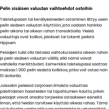
Pelin sisäisen valuutan vaihtoehdot ostoihin
Taistelupassin tai keräilyesineiden ostaminen liittyy usein
pelin sisäisen valuutan käyttöön, jota voidaan hankkia
pelin aikana tai oikean rahan transaktioilla. Yleisiä
valuuttoja ovat kolikot, jalokivet tai tokenit pelistä
riippuen.
Pelaajien tulisi olla tietoisia vaihtokursseista oikean rahan
ja pelin sisäisen valuutan välillä, sillä nämä voivat
vaihdella merkittävästi. Esimerkiksi taistelupassi saattaa
maksaa 1 000 pelin sisäistä kolikkoa, jotka voit ostaa noin
10 dollarilla.
Joissakin peleissä tarjotaan ilmaista valuuttaa
päivittäisten haasteiden tai tapahtumien kautta, jolloin
pelaajat voivat ansaita tarpeeksi ostaakseen esineitä
ilman, että heidän tarvitsee käyttää oikeaa rahaa. Tämä
voi kuitenkin vaatia jatkuvaa pelaamista ja vaivannäköä.