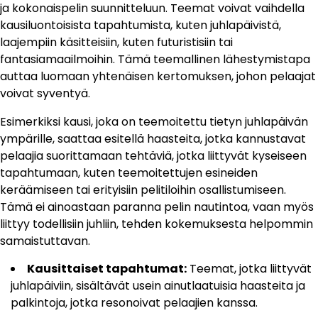
ja kokonaispelin suunnitteluun. Teemat voivat vaihdella
kausiluontoisista tapahtumista, kuten juhlapäivistä,
laajempiin käsitteisiin, kuten futuristisiin tai
fantasiamaailmoihin. Tämä teemallinen lähestymistapa
auttaa luomaan yhtenäisen kertomuksen, johon pelaajat
voivat syventyä.
Esimerkiksi kausi, joka on teemoitettu tietyn juhlapäivän
ympärille, saattaa esitellä haasteita, jotka kannustavat
pelaajia suorittamaan tehtäviä, jotka liittyvät kyseiseen
tapahtumaan, kuten teemoitettujen esineiden
keräämiseen tai erityisiin pelitiloihin osallistumiseen.
Tämä ei ainoastaan paranna pelin nautintoa, vaan myös
liittyy todellisiin juhliin, tehden kokemuksesta helpommin
samaistuttavan.
Kausittaiset tapahtumat:
Teemat, jotka liittyvät
juhlapäiviin, sisältävät usein ainutlaatuisia haasteita ja
palkintoja, jotka resonoivat pelaajien kanssa.