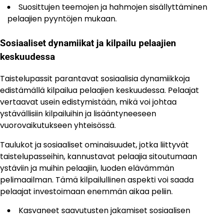
Suosittujen teemojen ja hahmojen sisällyttäminen
pelaajien pyyntöjen mukaan.
Sosiaaliset dynamiikat ja kilpailu pelaajien
keskuudessa
Taistelupassit parantavat sosiaalisia dynamiikkoja
edistämällä kilpailua pelaajien keskuudessa. Pelaajat
vertaavat usein edistymistään, mikä voi johtaa
ystävällisiin kilpailuihin ja lisääntyneeseen
vuorovaikutukseen yhteisössä.
Taulukot ja sosiaaliset ominaisuudet, jotka liittyvät
taistelupasseihin, kannustavat pelaajia sitoutumaan
ystäviin ja muihin pelaajiin, luoden elävämmän
pelimaailman. Tämä kilpailullinen aspekti voi saada
pelaajat investoimaan enemmän aikaa peliin.
Kasvaneet saavutusten jakamiset sosiaalisen