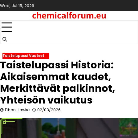
Skip
Wed, Jul 15, 2026
to
chemicalforum.eu
content
Taistelupassi Vaateet
Taistelupassi Historia:
Aikaisemmat kaudet,
Merkittävät palkinnot,
Yhteisön vaikutus
Ethan Hawke
02/03/2026