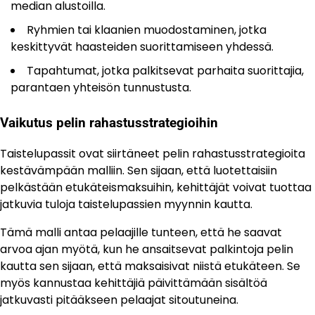
median alustoilla.
Ryhmien tai klaanien muodostaminen, jotka
keskittyvät haasteiden suorittamiseen yhdessä.
Tapahtumat, jotka palkitsevat parhaita suorittajia,
parantaen yhteisön tunnustusta.
Vaikutus pelin rahastusstrategioihin
Taistelupassit ovat siirtäneet pelin rahastusstrategioita
kestävämpään malliin. Sen sijaan, että luotettaisiin
pelkästään etukäteismaksuihin, kehittäjät voivat tuottaa
jatkuvia tuloja taistelupassien myynnin kautta.
Tämä malli antaa pelaajille tunteen, että he saavat
arvoa ajan myötä, kun he ansaitsevat palkintoja pelin
kautta sen sijaan, että maksaisivat niistä etukäteen. Se
myös kannustaa kehittäjiä päivittämään sisältöä
jatkuvasti pitääkseen pelaajat sitoutuneina.