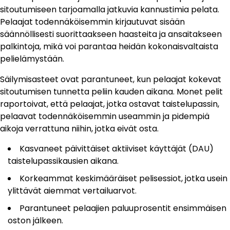
sitoutumiseen tarjoamalla jatkuvia kannustimia pelata.
Pelaajat todennäköisemmin kirjautuvat sisään
säännöllisesti suorittaakseen haasteita ja ansaitakseen
palkintoja, mikä voi parantaa heidän kokonaisvaltaista
pelielämystään.
Säilymisasteet ovat parantuneet, kun pelaajat kokevat
sitoutumisen tunnetta peliin kauden aikana. Monet pelit
raportoivat, että pelaajat, jotka ostavat taistelupassin,
pelaavat todennäköisemmin useammin ja pidempiä
aikoja verrattuna niihin, jotka eivät osta.
Kasvaneet päivittäiset aktiiviset käyttäjät (DAU)
taistelupassikausien aikana.
Korkeammat keskimääräiset pelisessiot, jotka usein
ylittävät aiemmat vertailuarvot.
Parantuneet pelaajien paluuprosentit ensimmäisen
oston jälkeen.