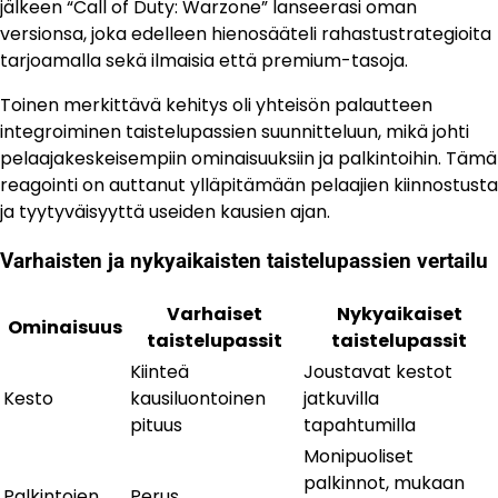
jälkeen “Call of Duty: Warzone” lanseerasi oman
versionsa, joka edelleen hienosääteli rahastustrategioita
tarjoamalla sekä ilmaisia että premium-tasoja.
Toinen merkittävä kehitys oli yhteisön palautteen
integroiminen taistelupassien suunnitteluun, mikä johti
pelaajakeskeisempiin ominaisuuksiin ja palkintoihin. Tämä
reagointi on auttanut ylläpitämään pelaajien kiinnostusta
ja tyytyväisyyttä useiden kausien ajan.
Varhaisten ja nykyaikaisten taistelupassien vertailu
Varhaiset
Nykyaikaiset
Ominaisuus
taistelupassit
taistelupassit
Kiinteä
Joustavat kestot
Kesto
kausiluontoinen
jatkuvilla
pituus
tapahtumilla
Monipuoliset
palkinnot, mukaan
Palkintojen
Perus