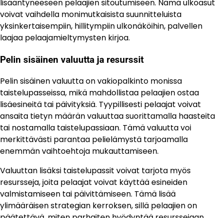
lisääntyneeseen pelaajien sitoutumiseen. Nämä ulkoasut
voivat vaihdella monimutkaisista suunnitteluista
yksinkertaisempiin, hillitympiin ulkonäköihin, palvellen
laajaa pelaajamieltymysten kirjoa.
Pelin sisäinen valuutta ja resurssit
Pelin sisäinen valuutta on vakiopalkinto monissa
taistelupasseissa, mikä mahdollistaa pelaajien ostaa
lisäesineitä tai päivityksiä. Tyypillisesti pelaajat voivat
ansaita tietyn määrän valuuttaa suorittamalla haasteita
tai nostamalla taistelupassiaan. Tämä valuutta voi
merkittävästi parantaa pelielämystä tarjoamalla
enemmän vaihtoehtoja mukauttamiseen.
Valuuttan lisäksi taistelupassit voivat tarjota myös
resursseja, joita pelaajat voivat käyttää esineiden
valmistamiseen tai päivittämiseen. Tämä lisää
ylimääräisen strategian kerroksen, sillä pelaajien on
päätettävä, miten parhaiten hyödyntää resurssejaan