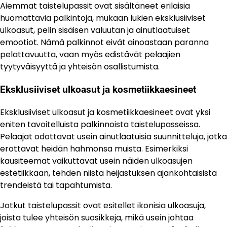
Aiemmat taistelupassit ovat sisältäneet erilaisia
huomattavia palkintoja, mukaan lukien eksklusiiviset
ulkoasut, pelin sisäisen valuutan ja ainutlaatuiset
emootiot. Nämä palkinnot eivät ainoastaan paranna
pelattavuutta, vaan myös edistävät pelaajien
tyytyväisyyttä ja yhteisön osallistumista.
Eksklusiiviset ulkoasut ja kosmetiikkaesineet
Eksklusiiviset ulkoasut ja kosmetiikkaesineet ovat yksi
eniten tavoitelluista palkinnoista taistelupasseissa.
Pelaajat odottavat usein ainutlaatuisia suunnitteluja, jotka
erottavat heidän hahmonsa muista. Esimerkiksi
kausiteemat vaikuttavat usein näiden ulkoasujen
estetiikkaan, tehden niistä heijastuksen ajankohtaisista
trendeistä tai tapahtumista.
Jotkut taistelupassit ovat esitellet ikonisia ulkoasuja,
joista tulee yhteisön suosikkeja, mikä usein johtaa