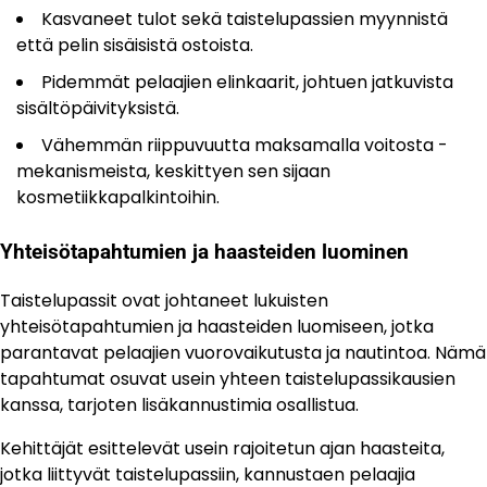
Kasvaneet tulot sekä taistelupassien myynnistä
että pelin sisäisistä ostoista.
Pidemmät pelaajien elinkaarit, johtuen jatkuvista
sisältöpäivityksistä.
Vähemmän riippuvuutta maksamalla voitosta -
mekanismeista, keskittyen sen sijaan
kosmetiikkapalkintoihin.
Yhteisötapahtumien ja haasteiden luominen
Taistelupassit ovat johtaneet lukuisten
yhteisötapahtumien ja haasteiden luomiseen, jotka
parantavat pelaajien vuorovaikutusta ja nautintoa. Nämä
tapahtumat osuvat usein yhteen taistelupassikausien
kanssa, tarjoten lisäkannustimia osallistua.
Kehittäjät esittelevät usein rajoitetun ajan haasteita,
jotka liittyvät taistelupassiin, kannustaen pelaajia