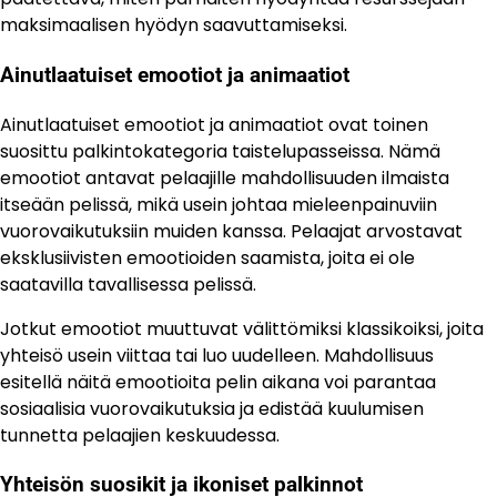
maksimaalisen hyödyn saavuttamiseksi.
Ainutlaatuiset emootiot ja animaatiot
Ainutlaatuiset emootiot ja animaatiot ovat toinen
suosittu palkintokategoria taistelupasseissa. Nämä
emootiot antavat pelaajille mahdollisuuden ilmaista
itseään pelissä, mikä usein johtaa mieleenpainuviin
vuorovaikutuksiin muiden kanssa. Pelaajat arvostavat
eksklusiivisten emootioiden saamista, joita ei ole
saatavilla tavallisessa pelissä.
Jotkut emootiot muuttuvat välittömiksi klassikoiksi, joita
yhteisö usein viittaa tai luo uudelleen. Mahdollisuus
esitellä näitä emootioita pelin aikana voi parantaa
sosiaalisia vuorovaikutuksia ja edistää kuulumisen
tunnetta pelaajien keskuudessa.
Yhteisön suosikit ja ikoniset palkinnot