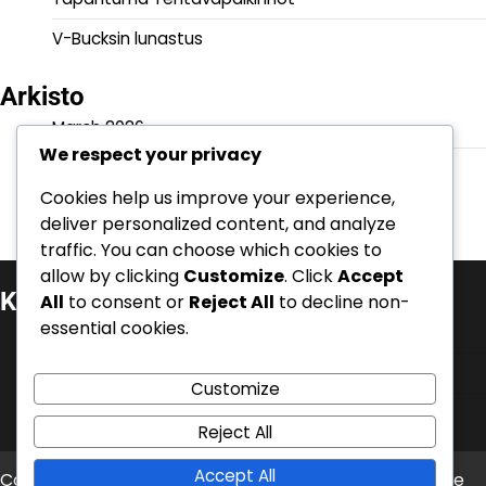
V-Bucksin lunastus
Arkisto
March 2026
We respect your privacy
February 2026
Cookies help us improve your experience,
deliver personalized content, and analyze
traffic. You can choose which cookies to
allow by clicking
Customize
. Click
Accept
Kategoriat
All
to consent or
Reject All
to decline non-
essential cookies.
Taistelupassi Vaateet
Tapahtuma Tehtäväpalkinnot
Customize
V-Bucksin lunastus
Reject All
Accept All
Copyright © 2026
chemicalforum.eu
Theme: News Bite