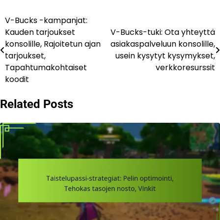
V-Bucks -kampanjat:
Post
Kauden tarjoukset
V-Bucks-tuki: Ota yhteyttä
navigation
konsolille, Rajoitetun ajan
asiakaspalveluun konsolille,
tarjoukset,
usein kysytyt kysymykset,
Tapahtumakohtaiset
verkkoresurssit
koodit
Related Posts