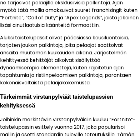
ne tarjosivat pelaajille eksklusiivisia palkintoja. Ajan
myötä tätä mallia omaksuivat suuret franchisingit kuten
“Fortnite”, “Call of Duty” ja “Apex Legends”, joista jokainen
lisäsi ainutlaatuisia käänteitä formaattiin.
Aluksi taistelupassit olivat pääasiassa kausiluontoisia,
tarjoten joukon palkintoja, joita pelaajat saattoivat
ansaita muutaman kuukauden aikana. Järjestelmän
kehittyessä kehittäjät alkoivat sisällyttää
dynaamisempia elementtejä, kuten
rajoitetun ajan
tapahtumia ja ristiinpelaamisen palkintoja, parantaen
kokonaisvaltaista pelaajakokemusta.
Tärkeimmät virstanpylväät taistelupassien
kehityksessä
Joihinkin merkittäviin virstanpylväisiin kuuluu “Fortnite”-
taistelupassin esittely vuonna 2017, joka popularisoi
mallin ja asetti standardin tuleville toteutuksille. Tämän