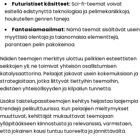
Futuristiset käsitteet:
Sci-fi-teemat voivat
esitellä edistynyttä teknologiaa ja pelimekaniikkoja,
houkutellen genren faneja.
Fantasiamaailmat:
Nämä teemat sisältävät usein
myyttisiä olentoja ja taianomaisia elementtejä,
parantaen pelin pakokeinoa.
Näiden teemojen merkitys ulottuu pelkkien esteettisten
seikkojen yli; ne toimivat yhteisön osallistumisen
katalysaattorina. Pelaajat jakavat usein kokemuksiaan ja
strategioitaan, jotka liittyvät tiettyihin teemoihin,
edistäen yhteisöllisyyden ja kilpailun tunnetta.
Lisäksi taistelupassiteemojen kehitys heijastaa laajempia
trendejä pelikulttuurissa. Kun pelaajien mieltymykset
muuttuvat, kehittäjät mukauttavat teemojaan
ylläpitääkseen kiinnostusta ja relevanssia, varmistaen,
että jokainen kausi tuntuu tuoreelta ja jännittävältä.