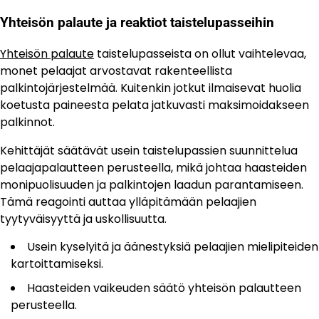
Yhteisön palaute ja reaktiot taistelupasseihin
Yhteisön palaute
taistelupasseista on ollut vaihtelevaa,
monet pelaajat arvostavat rakenteellista
palkintojärjestelmää. Kuitenkin jotkut ilmaisevat huolia
koetusta paineesta pelata jatkuvasti maksimoidakseen
palkinnot.
Kehittäjät säätävät usein taistelupassien suunnittelua
pelaajapalautteen perusteella, mikä johtaa haasteiden
monipuolisuuden ja palkintojen laadun parantamiseen.
Tämä reagointi auttaa ylläpitämään pelaajien
tyytyväisyyttä ja uskollisuutta.
Usein kyselyitä ja äänestyksiä pelaajien mielipiteiden
kartoittamiseksi.
Haasteiden vaikeuden säätö yhteisön palautteen
perusteella.