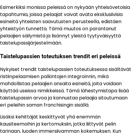
Esimerkiksi monissa peleissä on nykyään yhteisövetoisia
tapahtumia, joissa pelaajat voivat avata eksklusiivisia
esineitä yhteisten saavutusten perusteella, edistäen
yhteistyön tunnetta. Tämä muutos on parantanut
pelaajien säilymistä ja lisännyt yleistä tyytyväisyyttä
taistelupassijärjestelmään.
Taistelupassien toteutuksen trendit eri peleissä
Nykyiset trendit taistelupassien toteutuksessa sisältävät
ristiinpelaamisen palkintojen integroinnin, mikä
mahdollistaa pelaajien ansaita esineitä, joita voidaan
käyttää useissa nimikkeissä. Tämä lähestymistapa lisää
taistelupassin arvoa ja kannustaa pelaajia sitoutumaan
eri peleihin saman franchisingin sisällä.
Lisäksi kehittäjät keskittyvät yhä enemmän
kausiteemoihin ja kertomuksiin, jotka liittyvät pelin
tarinaan, luoden immersiivamman kokemuksen. Kun