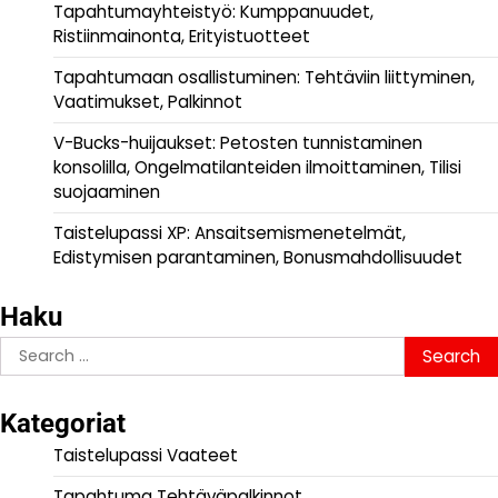
Tapahtumayhteistyö: Kumppanuudet,
Ristiinmainonta, Erityistuotteet
Tapahtumaan osallistuminen: Tehtäviin liittyminen,
Vaatimukset, Palkinnot
V-Bucks-huijaukset: Petosten tunnistaminen
konsolilla, Ongelmatilanteiden ilmoittaminen, Tilisi
suojaaminen
Taistelupassi XP: Ansaitsemismenetelmät,
Edistymisen parantaminen, Bonusmahdollisuudet
Haku
Search
for:
Kategoriat
Taistelupassi Vaateet
Tapahtuma Tehtäväpalkinnot