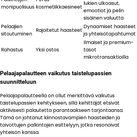
lukien ulkoasut,
monipuolisuus
kosmetiikkaesineet
emootiot ja pelin
sisäinen valuutta
Pelaajien
Dynaamiset haasteet
Rajoitetut haasteet
sitoutuminen
ja yhteisötapahtumat
Ilmaiset ja premium-
Rahastus
Yksi ostos
tasot
mikrotransaktioilla
Pelaajapalautteen vaikutus taistelupassien
suunnitteluun
Pelaajapalautteella on ollut merkittävä vaikutus
taistelupassien kehitykseen, sillä kehittäjät etsivät
aktiivisesti palautetta parantaakseen tarjontaansa.
Tämä on johtanut kiinnostavampien haasteiden ja
toivottujen palkintojen esittelyyn, jotka resonoivat
yhteisön kanssa.