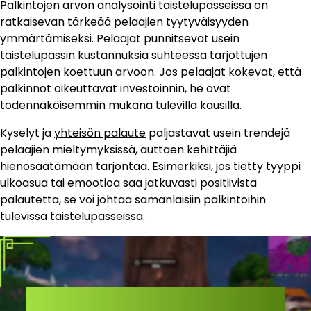
Palkintojen arvon analysointi taistelupasseissa on
ratkaisevan tärkeää pelaajien tyytyväisyyden
ymmärtämiseksi. Pelaajat punnitsevat usein
taistelupassin kustannuksia suhteessa tarjottujen
palkintojen koettuun arvoon. Jos pelaajat kokevat, että
palkinnot oikeuttavat investoinnin, he ovat
todennäköisemmin mukana tulevilla kausilla.
Kyselyt ja
yhteisön palaute
paljastavat usein trendejä
pelaajien mieltymyksissä, auttaen kehittäjiä
hienosäätämään tarjontaa. Esimerkiksi, jos tietty tyyppi
ulkoasua tai emootioa saa jatkuvasti positiivista
palautetta, se voi johtaa samanlaisiin palkintoihin
tulevissa taistelupasseissa.